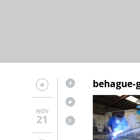
behague-g
NOV
21