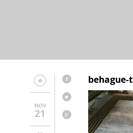
behague-t
NOV
21