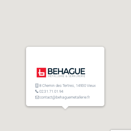
8 Chemin des Tertres, 14930 Vieux
02.31.71.01.94
contact@behaguemetallerie.fr